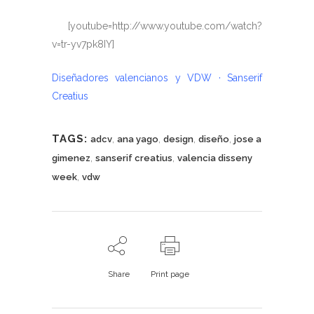
[youtube=http://www.youtube.com/watch?
v=tr-yv7pk8IY]
Diseñadores valencianos y VDW · Sanserif
Creatius
TAGS:
,
,
,
,
adcv
ana yago
design
diseño
jose a
,
,
gimenez
sanserif creatius
valencia disseny
,
week
vdw
Share
Print page