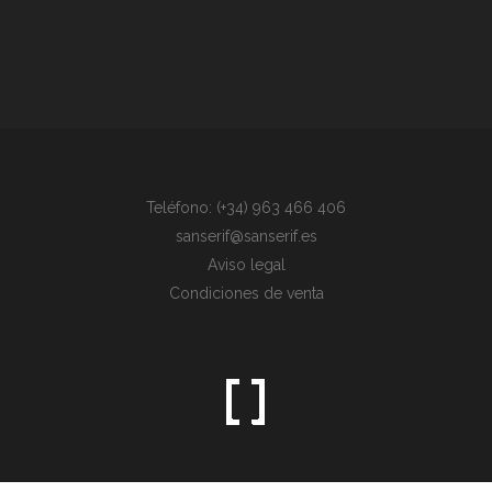
Teléfono: (+34) 963 466 406
sanserif@sanserif.es
Aviso legal
Condiciones de venta