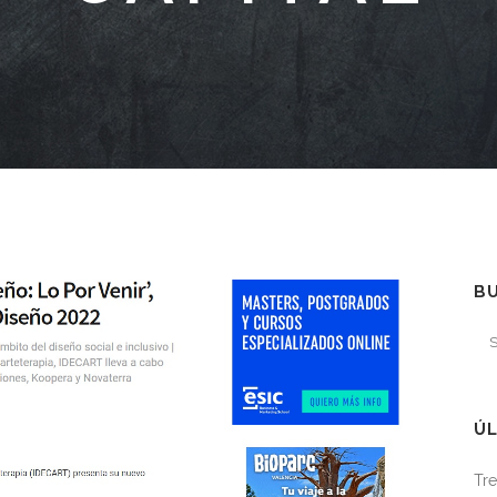
B
ÚL
Tre