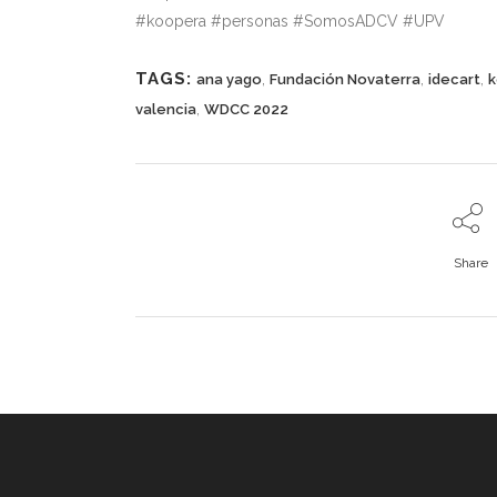
#koopera #personas #SomosADCV #UPV
TAGS:
,
,
,
ana yago
Fundación Novaterra
idecart
k
,
valencia
WDCC 2022
Share