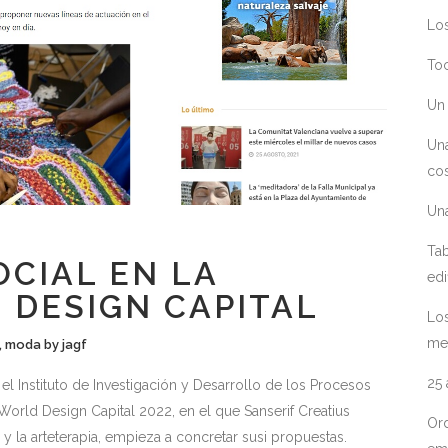
Los
Toc
Un 
Un
cos
Un
Tab
CIAL EN LA
edi
 DESIGN CAPITAL
Los
me
,
moda
by
jagf
25
el Instituto de Investigación y Desarrollo de los Procesos
World Design Capital 2022, en el que Sanserif Creatius
Ord
y la arteterapia, empieza a concretar susi propuestas.