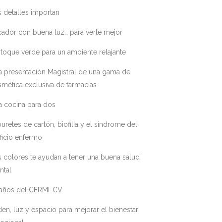
 detalles importan
ador con buena luz… para verte mejor
toque verde para un ambiente relajante
a presentación Magistral de una gama de
mética exclusiva de farmacias
a cocina para dos
uretes de cartón, biofilia y el síndrome del
ficio enfermo
 colores te ayudan a tener una buena salud
ntal
 años del CERMI-CV
en, luz y espacio para mejorar el bienestar