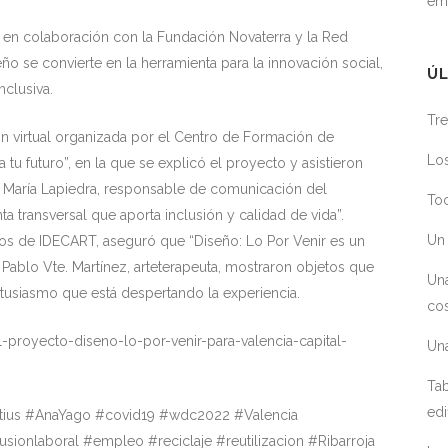
em
a, en colaboración con la Fundación Novaterra y la Red
ño se convierte en la herramienta para la innovación social,
ÚL
nclusiva.
Tre
sión virtual organizada por el Centro de Formación de
Los
tu futuro”, en la que se explicó el proyecto y asistieron
. María Lapiedra, responsable de comunicación del
Toc
 transversal que aporta inclusión y calidad de vida”.
Un 
os de IDECART, aseguró que “Diseño: Lo Por Venir es un
Pablo Vte. Martínez, arteterapeuta, mostraron objetos que
Un
entusiasmo que está despertando la experiencia.
cos
l-proyecto-diseno-lo-por-venir-para-valencia-capital-
Un
Tab
edi
atius #AnaYago #covid19 #wdc2022 #Valencia
usionlaboral #empleo #reciclaje #reutilizacion #Ribarroja