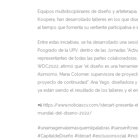
Equipos multidisciplinares de diseño y arteterapi
Koopera, han desarrollado talleres en los que dise
al tiempo que fomenta su vertiente participativa e i
Entre estas iniciativas, se ha desarrollado una se
Posgrado de la UPV, dentro de las Jornadas “Activa 
representantes de todas las partes colaboradoras
WDC2022, afirmó que “el diseño es una herramienta
Asimismo, María Colomer, supervisora de proyect
proyecto de continuidad”. Ana Yago, diseñadora y 
ya están siendo el resultado de los talleres y el 
📲 https://www.noticiascv.com/idecart-presenta-e
mundial-del-diseno-2022/
#unaimagenvalemasquemilpalabras #sanserifcre
#CapitaldeDiseño #Idecart #exclusionsocial #incl