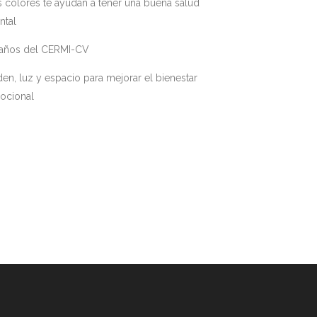
 colores te ayudan a tener una buena salud
ntal
 años del CERMI-CV
en, luz y espacio para mejorar el bienestar
ocional