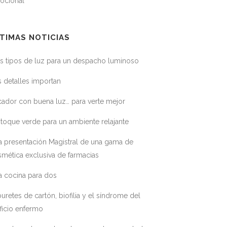
ocional
TIMAS NOTICIAS
s tipos de luz para un despacho luminoso
 detalles importan
ador con buena luz… para verte mejor
toque verde para un ambiente relajante
a presentación Magistral de una gama de
mética exclusiva de farmacias
a cocina para dos
uretes de cartón, biofilia y el síndrome del
ficio enfermo