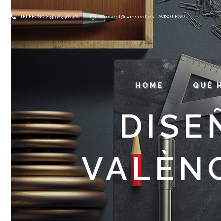
sanserif@sanserif.es
TELÉFONO: (+34) 963 466 406
AVISO LEGAL
HOME
QUÉ 
DISE
VALÈN