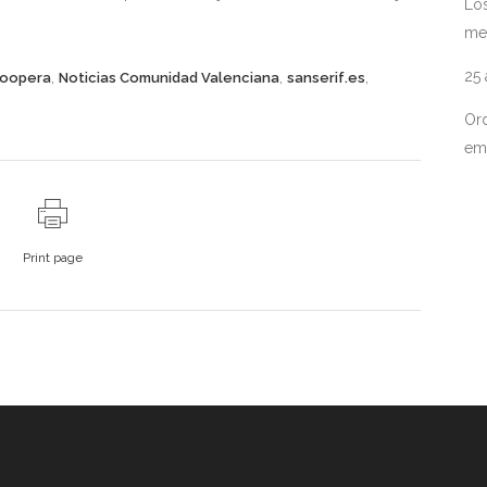
Los
me
25
,
,
,
oopera
Noticias Comunidad Valenciana
sanserif.es
Ord
em
Print page