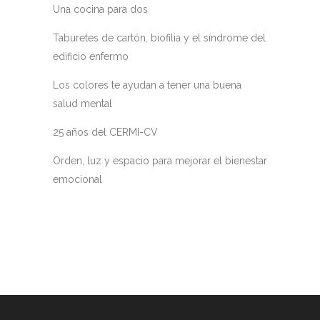
Una cocina para dos
Taburetes de cartón, biofilia y el síndrome del
edificio enfermo
Los colores te ayudan a tener una buena
salud mental
25 años del CERMI-CV
Orden, luz y espacio para mejorar el bienestar
emocional