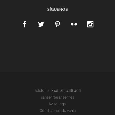
SÍGUENOS
Teléfono: (+34) 963 466 406
sanserif@sanserif.es
Aviso legal
Condiciones de venta