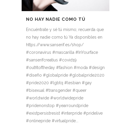
NO HAY NADIE COMO TÚ
Encuéntrate y sé tú mismo; recuerda que
no hay nadie como tú Ya disponibles en
https://www.sanserif.es/shop/
#coronavirus #mascarilla #InYourface
#sanserifcreatius #covid19
#outfitoftheday #fashion #moda #design
#diseño #globalpride #globalpride2020
#pride2020 #lgbtq #lesbian #gay
#bisexual #transgender #queer
#worldwide #worldwidepride
#pridenonstop #yearroundpride
#existpersistresist #interpride #pridelive
#onlinepride #virtualpride...