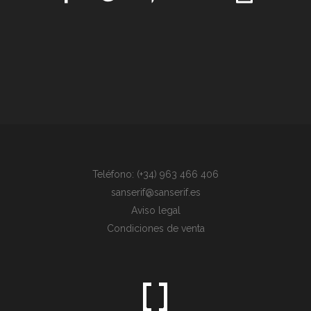
Teléfono: (+34) 963 466 406
sanserif@sanserif.es
Aviso legal
Condiciones de venta