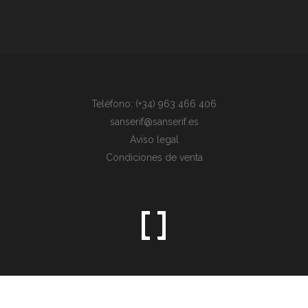
Teléfono: (+34) 963 466 406
sanserif@sanserif.es
Aviso legal
Condiciones de venta
Sometimes the simplest things are the hardest to find.