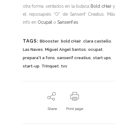
otra forma, sentados en la butaca
Bold cHair
y
el reposapiés “O” de Sanserif Creatius. Más
info en
Ocupat
o
Sanserif.es
TAGS:
,
,
,
Bbooster
bold cHair
clara castello
,
,
,
Las Naves
Miguel Angel Santos
ocupat
,
,
,
prepara't a fons
sanserif creatius
start ups
,
,
start-up
Trinquet
tvv
Share
Print page