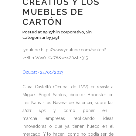
CREATIUS Y LOS
MUEBLES DE
CARTÓN
Posted at 09:27h
in
corporativo
,
Sin
categorizar
by
jagf
[youtube http://www.youtube.com/watch?
v=8hmWw0TCa78&w=420&h=315]
Ocupat · 24/01/2013
Clara Castelló (Ocupat de TVV) entrevista a
Miguel Ángel Santos, director Bbooster en
Les Naus -Las Naves- de Valencia, sobre las
start ups
y cómo poner en
marcha empresas replicando ideas
innovadoras o que ya tienen hueco en el
mercado. Y lo hacen, como no podía ser de