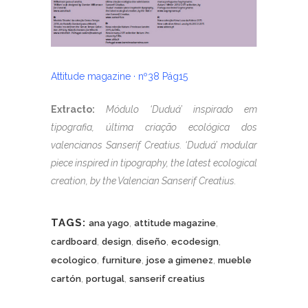
Attitude magazine · nº38 Pág15
Extracto:
Módulo ‘Duduá’ inspirado em
tipografia, última criação ecológica dos
valencianos Sanserif Creatius. ‘Duduá’ modular
piece inspired in tipography, the latest ecological
creation, by the Valencian Sanserif Creatius.
TAGS:
,
,
ana yago
attitude magazine
,
,
,
,
cardboard
design
diseño
ecodesign
,
,
,
ecologico
furniture
jose a gimenez
mueble
,
,
cartón
portugal
sanserif creatius