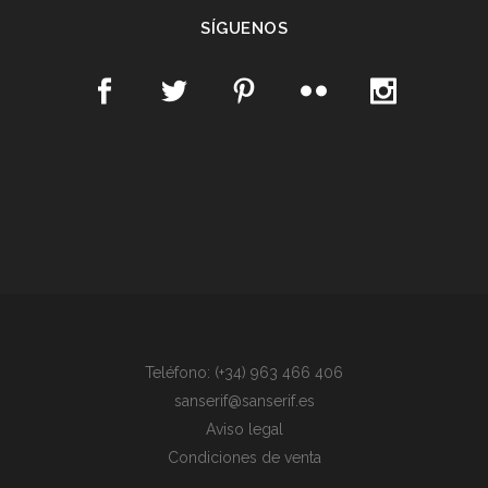
SÍGUENOS
Teléfono: (+34) 963 466 406
sanserif@sanserif.es
Aviso legal
Condiciones de venta