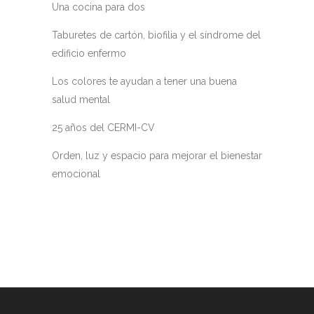
Una cocina para dos
Taburetes de cartón, biofilia y el síndrome del
edificio enfermo
Los colores te ayudan a tener una buena
salud mental
25 años del CERMI-CV
Orden, luz y espacio para mejorar el bienestar
emocional