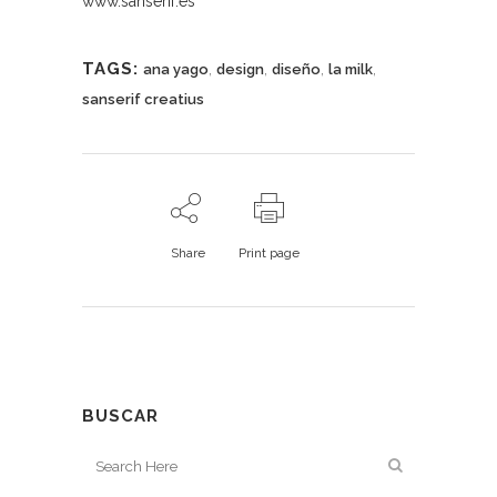
www.sanserif.es
TAGS:
,
,
,
,
ana yago
design
diseño
la milk
sanserif creatius
Share
Print page
BUSCAR