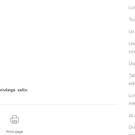
Los
Toc
Un 
Un
cos
Un
Tab
edi
,
privilege
sello
Los
me
25
Ord
Print page