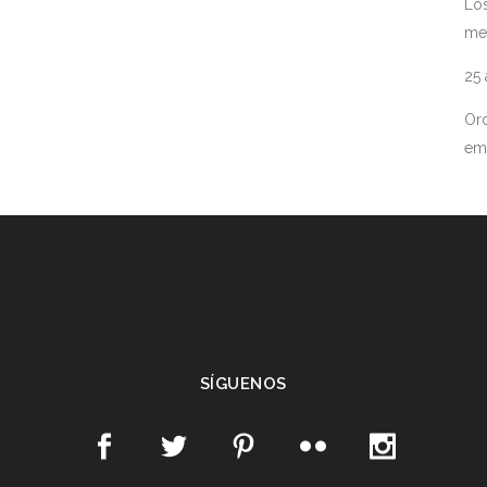
Los
me
25
Ord
em
SÍGUENOS