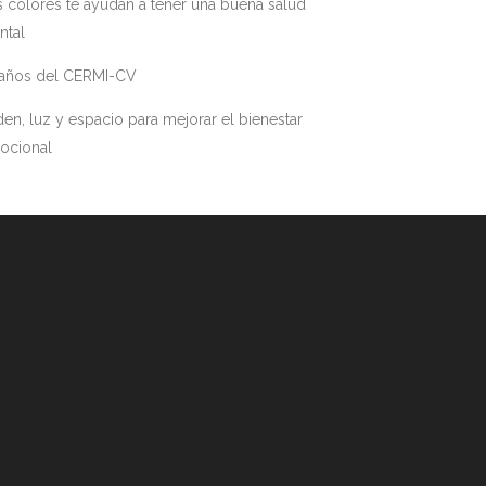
 colores te ayudan a tener una buena salud
ntal
 años del CERMI-CV
en, luz y espacio para mejorar el bienestar
ocional