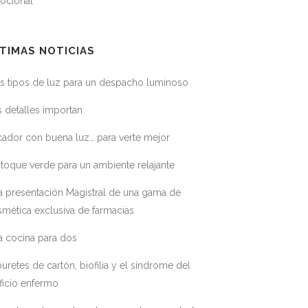
ocional
TIMAS NOTICIAS
s tipos de luz para un despacho luminoso
 detalles importan
ador con buena luz… para verte mejor
toque verde para un ambiente relajante
a presentación Magistral de una gama de
mética exclusiva de farmacias
a cocina para dos
uretes de cartón, biofilia y el síndrome del
ficio enfermo