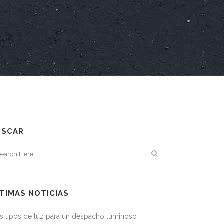
USCAR
TIMAS NOTICIAS
s tipos de luz para un despacho luminoso