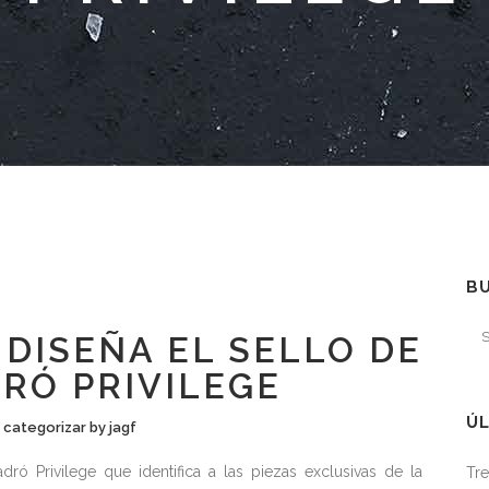
B
DISEÑA EL SELLO DE
RÓ PRIVILEGE
ÚL
n categorizar
by
jagf
dró Privilege que identifica a las piezas exclusivas de la
Tre