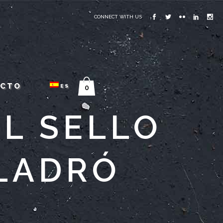
CONNECT WITH US
ACTO
ES
0
EL SELLO
LLADRÓ