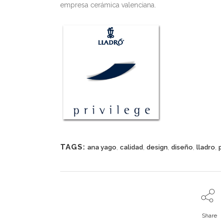
empresa cerámica valenciana.
TAGS:
,
,
,
,
,
ana yago
calidad
design
diseño
lladro
Share