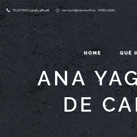
sanserif@sanserif.es
TELÉFONO: (+34) 963 466 406
AVISO LEGAL
HOME
QUÉ 
ANA YAG
DE CA