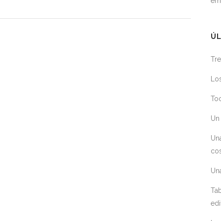
em
ÚL
Tre
Los
Toc
Un 
Un
cos
Un
Tab
edi