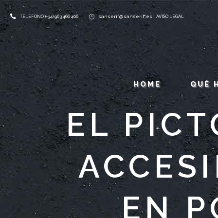
sanserif@sanserif.es
TELÉFONO: (+34) 963 466 406
AVISO LEGAL
HOME
QUÉ 
EL PIC
ACCESI
EN P