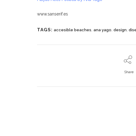
www.sanserif.es
TAGS:
,
,
,
accesible beaches
ana yago
design
dis
Share