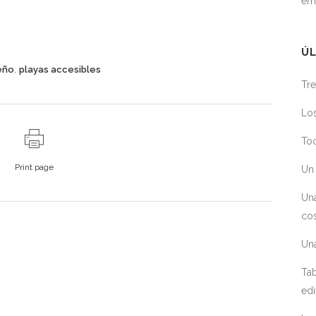
em
ÚL
,
eño
playas accesibles
Tre
Los
Toc
Print page
Un 
Un
cos
Un
Tab
edi