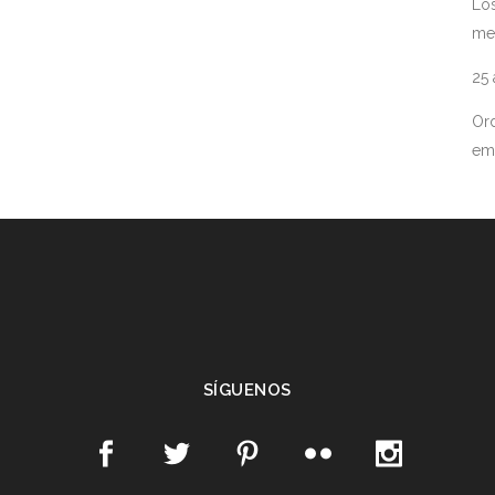
Los
me
25
Ord
em
SÍGUENOS