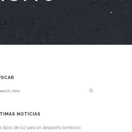
USCAR
TIMAS NOTICIAS
s tipos de luz para un despacho luminoso