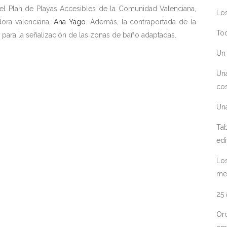
 del Plan de Playas Accesibles de la Comunidad Valenciana,
Los
dora valenciana,
Ana Yago
. Además, la contraportada de la
Toc
 para la señalización de las zonas de baño adaptadas.
Un 
Un
cos
Un
Tab
edi
Los
me
25
Ord