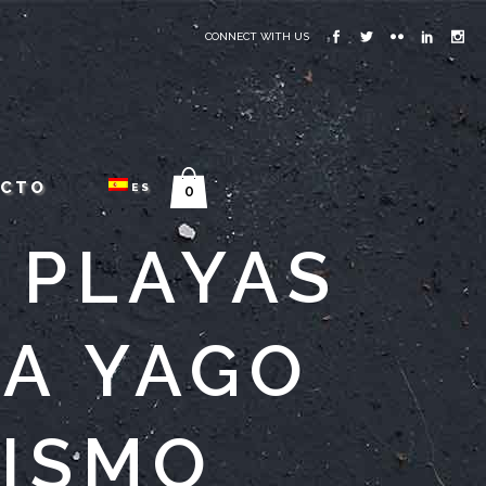
CONNECT WITH US
ACTO
ES
0
 PLAYAS
NA YAGO
RISMO