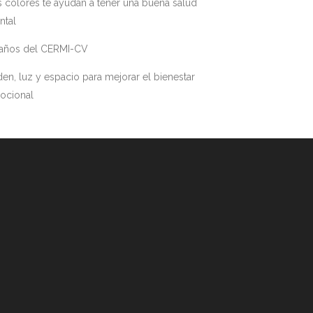
 colores te ayudan a tener una buena salud
ntal
 años del CERMI-CV
en, luz y espacio para mejorar el bienestar
ocional