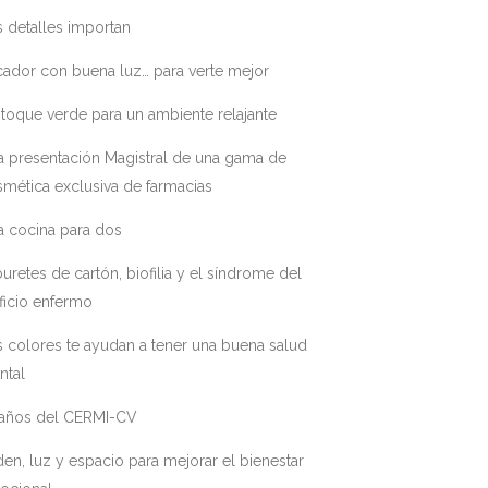
 detalles importan
ador con buena luz… para verte mejor
toque verde para un ambiente relajante
a presentación Magistral de una gama de
mética exclusiva de farmacias
a cocina para dos
uretes de cartón, biofilia y el síndrome del
ficio enfermo
 colores te ayudan a tener una buena salud
ntal
 años del CERMI-CV
en, luz y espacio para mejorar el bienestar