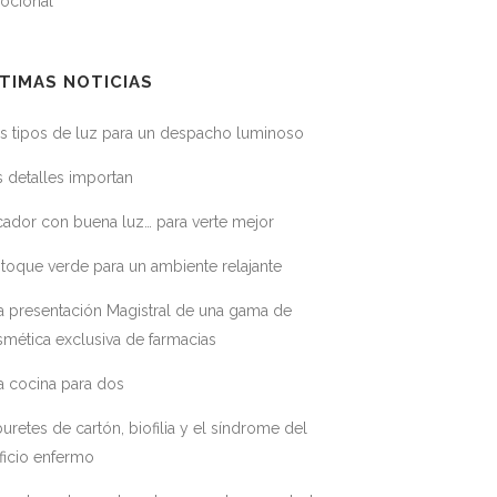
ocional
TIMAS NOTICIAS
s tipos de luz para un despacho luminoso
 detalles importan
ador con buena luz… para verte mejor
toque verde para un ambiente relajante
a presentación Magistral de una gama de
mética exclusiva de farmacias
a cocina para dos
uretes de cartón, biofilia y el síndrome del
ficio enfermo