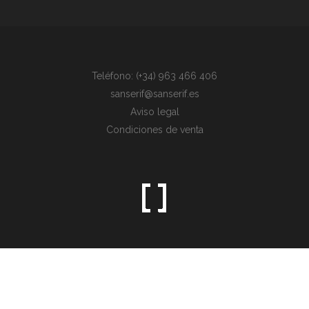
Teléfono: (+34) 963 466 406
sanserif@sanserif.es
Aviso legal
Condiciones de venta
Sometimes the simplest things are the hardest to find.